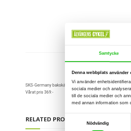
Samtycke
Denna webbplats använder 
Vi använder enhetsidentifierar
SKS-Germany bakskärm till MTB 29″, Enkel och snabb att
sociala medier och analysera 
Vårat pris 369:-
till de sociala medier och a
med annan information som du 
Samtyckesval
RELATED PRODUCTS
Nödvändig