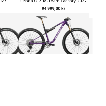
027
Orbea OIZ M-Team Factory 2027
SERV
94 999,00
kr