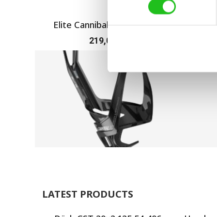
Elite Cannibal XC Flaskställ
Spec
219,00
kr
LATEST PRODUCTS