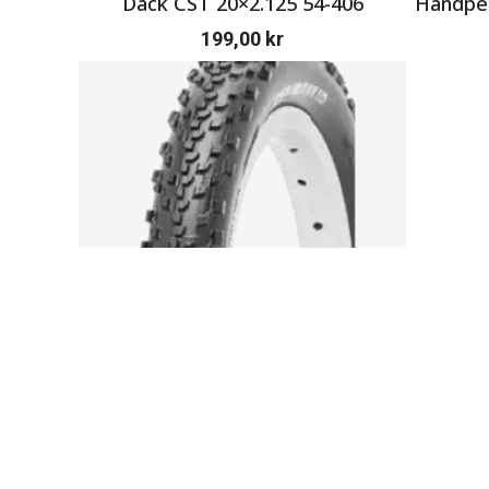
Däck CST 20×2.125 54-406
Handpen
199,00
kr