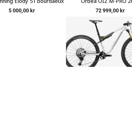
ning Elody 51 bourdaeux
Orbea OIZ M-PRO 2
5 000,00
kr
72 999,00
kr