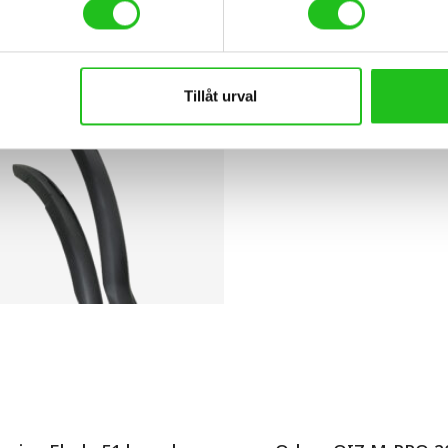
tra Skärmset Muddy XL
Tec Opto
189,00
kr
498,00
kr
999,00
kr
Tillåt urval