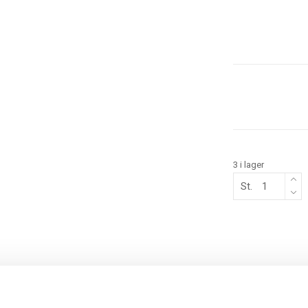
3 i lager
St.
BESKRIVNING