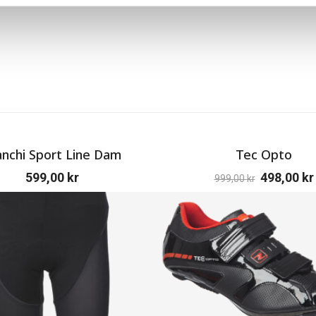
anchi Sport Line Dam
Tec Opto
599,00
kr
498,00
kr
999,00
kr