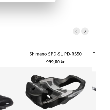
Shimano SPD-SL PD-R550
Thule Fr
999,00
kr