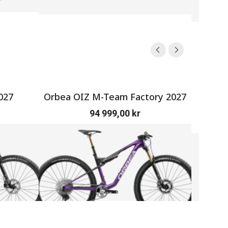
027
Orbea OIZ M-Team Factory 2027
SERV
94 999,00
kr