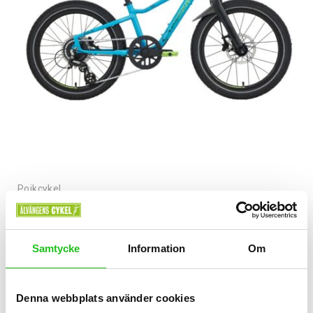
Pojkcykel
Crescent Niak 8-vxl 20″
5 995,00
kr
Samtycke
Information
Om
Denna webbplats använder cookies