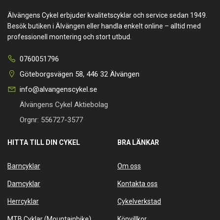
Älvängens Cykel erbjuder kvalitetscyklar och service sedan 1949.
Besök butiken i Älvängen eller handla enkelt online – alltid med
professionell montering och stort utbud.
0760051796
Göteborgsvägen 58, 446 32 Älvängen
info@alvangenscykel.se
Älvängens Cykel Aktiebolag
Orgnr: 556727-3577
HITTA TILL DIN CYKEL
BRA LÄNKAR
Barncyklar
Om oss
Damcyklar
Kontakta oss
Herrcyklar
Cykelverkstad
MTB Cyklar (Mountainbike)
Köpvillkor