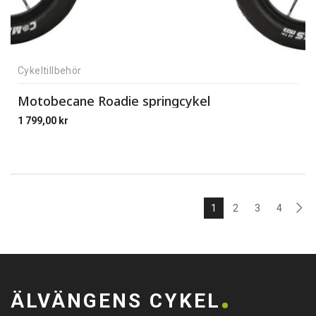
Cykeltillbehör
Motobecane Roadie springcykel
1 799,00
kr
1
2
3
4
ÄLVÄNGENS CYKEL