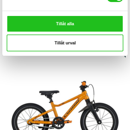
Crescent Niak 9-vxl 24″
6 995,00
kr
Tillåt alla
Tillåt urval