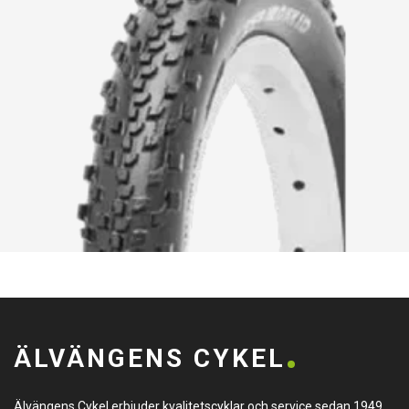
ÄLVÄNGENS CYKEL
Älvängens Cykel erbjuder kvalitetscyklar och service sedan 1949.