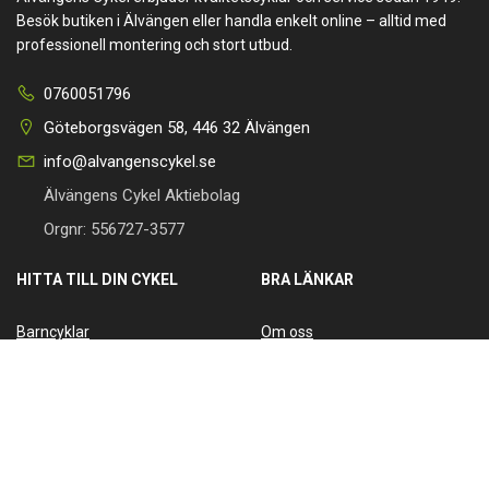
Besök butiken i Älvängen eller handla enkelt online – alltid med
professionell montering och stort utbud.
0760051796
Göteborgsvägen 58, 446 32 Älvängen
info@alvangenscykel.se
Älvängens Cykel Aktiebolag
Orgnr: 556727-3577
HITTA TILL DIN CYKEL
BRA LÄNKAR
Barncyklar
Om oss
Damcyklar
Kontakta oss
Herrcyklar
Cykelverkstad
MTB Cyklar (Mountainbike)
Köpvillkor
Racer/Gravel
Integritetspolicy