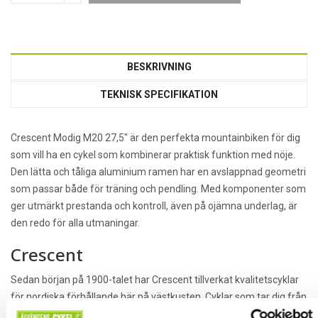
BESKRIVNING
TEKNISK SPECIFIKATION
Crescent Modig M20 27,5″ är den perfekta mountainbiken för dig
som vill ha en cykel som kombinerar praktisk funktion med nöje.
Den lätta och tåliga aluminium ramen har en avslappnad geometri
som passar både för träning och pendling. Med komponenter som
ger utmärkt prestanda och kontroll, även på ojämna underlag, är
den redo för alla utmaningar.
Crescent
Sedan början på 1900-talet har Crescent tillverkat kvalitetscyklar
för nordiska förhållande här på västkusten. Cyklar som tar dig från
dagis till jobbet till affären och vidare runt Vättern till Motala.