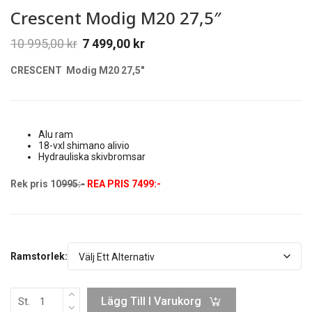
Crescent Modig M20 27,5″
10 995,00
kr
7 499,00
kr
CRESCENT
Modig M20 27,5″
Alu ram
18-vxl shimano alivio
Hydrauliska skivbromsar
Rek pris 10
995:-
REA PRIS 7499:-
Ramstorlek:
Lägg Till I Varukorg
St.