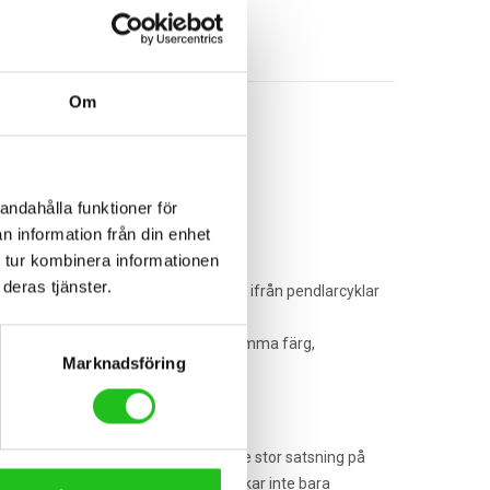
Om
andahålla funktioner för
n information från din enhet
 tur kombinera informationen
deras tjänster.
 cyklar i nästan alla kategorier, allt ifrån pendlarcyklar
Orbeas MyO program. Här kan du bestämma färg,
Marknadsföring
nterna.
dande inom cykelindustrin. Tack vare stor satsning på
 för hög kvalitet. Shimano tillverkar inte bara