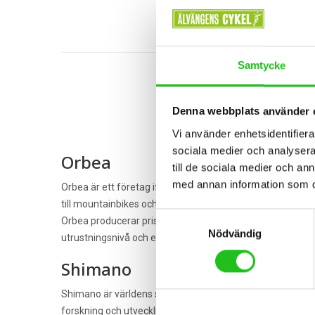
Samtycke
Denna webbplats använder 
Vi använder enhetsidentifierar
sociala medier och analysera 
Orbea
till de sociala medier och a
med annan information som du 
Orbea är ett företag ifrån Spanien som startade år 1840, oc
till mountainbikes och racer cyklar i toppklass.
Samtyckesval
Orbea producerar prisvärda cyklar i nästan alla kategor
Nödvändig
utrustningsnivå och ergonomi. Orbea är märket för dig s
Shimano
Shimano är världens största tillverkare av cykelkomponen
forskning och utveckling, har shimano några av dem bäst