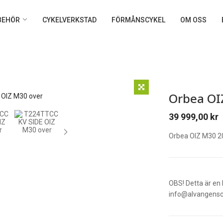
LBEHÖR
CYKELVERKSTAD
FÖRMÅNSCYKEL
OM OSS
Orbea OI
39 999,00
kr
Orbea OIZ M30 20
OBS! Detta är en 
info@alvangenscy