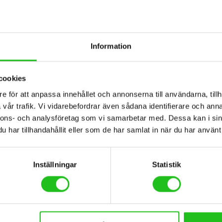
Information
BESKRIVNING
TEKNISK SPECIFIKATION
cookies
e för att anpassa innehållet och annonserna till användarna, tillh
vår trafik. Vi vidarebefordrar även sådana identifierare och anna
nnons- och analysföretag som vi samarbetar med. Dessa kan i sin
har tillhandahållit eller som de har samlat in när du har använt 
h är idag Spaniens största cykeltillverkare. Orbea utvecklar och tillverkar
ier hos Orbea kan du som kund även designa vissa cyklar själv genom 
Inställningar
Statistik
om vill ha en modern cykel med stilren design och de vassaste kompone
ter, sedan dom startade företaget 1921 i Osaka Japan har dom varit le
a komponenterna på marknaden. Shimano cykelkomponenter är en garanti