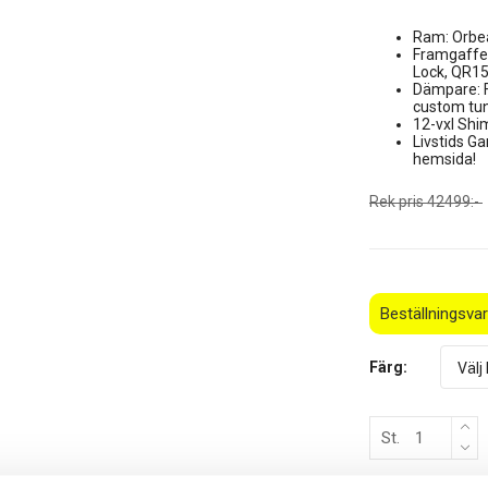
Ram: Orbe
Framgaffel
Lock, QR1
Dämpare: 
custom t
12-vxl Sh
Livstids G
hemsida!
Rek pris 42499:-
Beställningsva
Färg:
St.