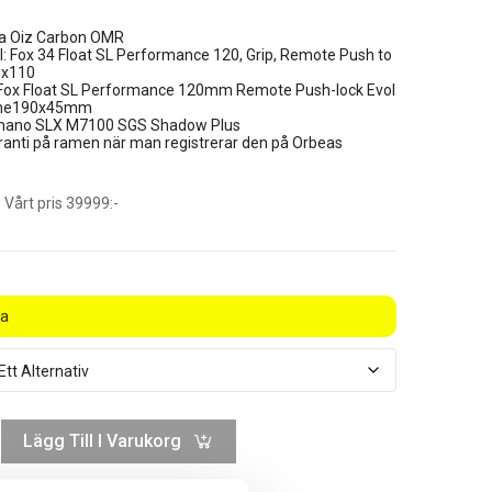
a Oiz Carbon OMR
: Fox 34 Float SL Performance 120, Grip, Remote Push to
5x110
Fox Float SL Performance 120mm Remote Push-lock Evol
une190x45mm
imano SLX M7100 SGS Shadow Plus
aranti på ramen när man registrerar den på Orbeas
Vårt pris 39999:-
ra
Lägg Till I Varukorg