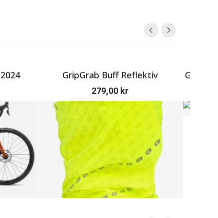
 2024
GripGrab Buff Reflektiv
GripGra
279,00
kr