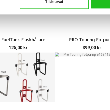
Tillåt urval
mano cykelglasögon och Shimano cykeltillbehör.
FuelTank Flaskhållare
PRO Touring Fotpu
125,00
kr
399,00
kr